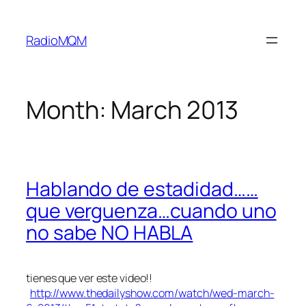
Skip
to
RadioMQM
content
Month:
March 2013
Hablando de estadidad……
que verguenza…cuando uno
no sabe NO HABLA
tienes que ver este video!!
http://www.thedailyshow.com/watch/wed-march-