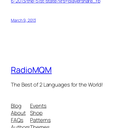
6-2013/the-51st-state?xrs=playershare_fb
March 9, 2013
RadioMQM
The Best of 2 Languages for the World!
Blog
Events
About
Shop
FAQs
Patterns
Authors
Themes