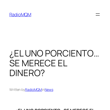
Skip
to
RadioMQM
content
¿EL UNO PORCIENTO…
SE MERECE EL
DINERO?
Written by
RadioMQM
in
News