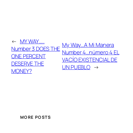
←
MY WAY…..
My Way…A Mi Manera
Number 3 DOES THE
Number 4…número 4 EL
ONE PERCENT
VACÍO EXISTENCIAL DE
DESERVE THE
UN PUEBLO
→
MONEY?
MORE POSTS